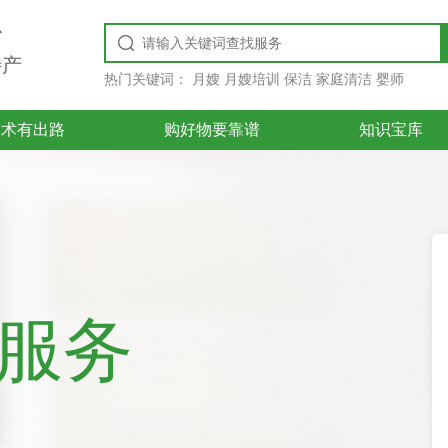
台
特产
热门关键词：
月嫂 月嫂培训 保洁 家庭清洁 婴师
技术有出路
购好物要靠谱
知识宝库
好服务