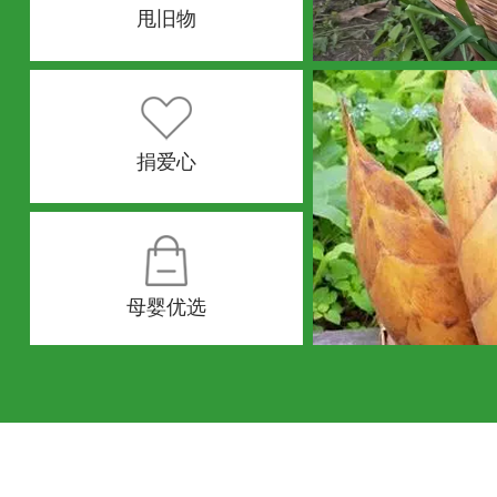
甩旧物
捐爱心
母婴优选