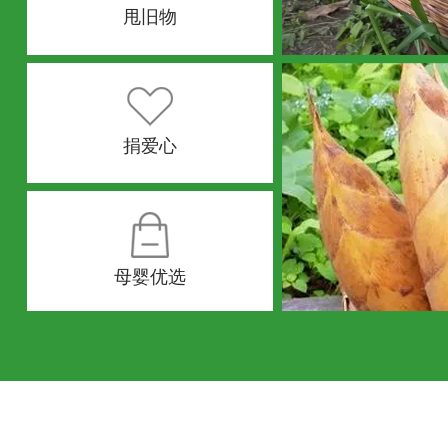
甩旧物
捐爱心
母婴优选