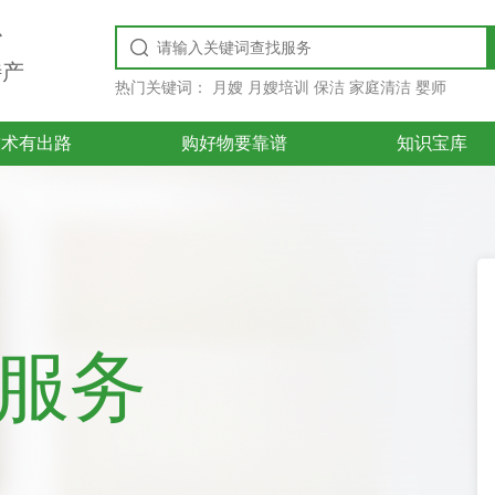
台
特产
热门关键词：
月嫂 月嫂培训 保洁 家庭清洁 婴师
技术有出路
购好物要靠谱
知识宝库
好服务