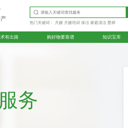
台
特产
热门关键词：
月嫂 月嫂培训 保洁 家庭清洁 婴师
技术有出路
购好物要靠谱
知识宝库
好服务