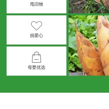
甩旧物
捐爱心
母婴优选